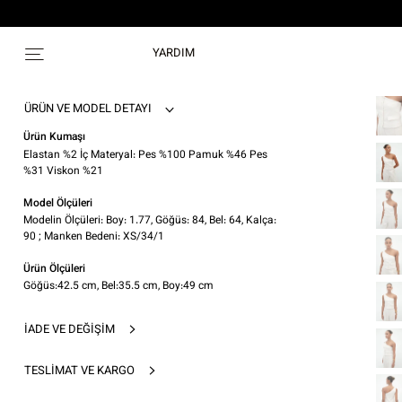
YARDIM
ÜRÜN VE MODEL DETAYI
Ürün Kumaşı
Elastan %2 İç Materyal: Pes %100 Pamuk %46 Pes
%31 Viskon %21
Model Ölçüleri
Modelin Ölçüleri: Boy: 1.77, Göğüs: 84, Bel: 64, Kalça:
90 ; Manken Bedeni: XS/34/1
Ürün Ölçüleri
Göğüs:42.5 cm, Bel:35.5 cm, Boy:49 cm
İADE VE DEĞIŞIM
TESLIMAT VE KARGO