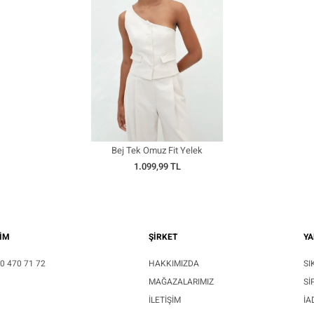
Bej Tek Omuz Fit Yelek
1.099,99 TL
ŞİM
ŞİRKET
YA
0 470 71 72
HAKKIMIZDA
SI
MAĞAZALARIMIZ
SI
İLETIŞIM
İA