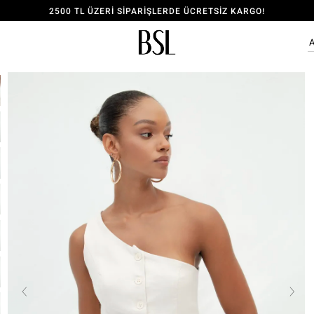
2500 TL ÜZERİ SİPARİŞLERDE ÜCRETSİZ KARGO!
ÜYE OL, 150 TL İNDİRİM KODU KAZAN!