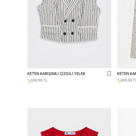
KETEN KARIŞIMLI ÇIZGILI YELEK
KETEN KAR
1.699,99 TL
1.499,99 T