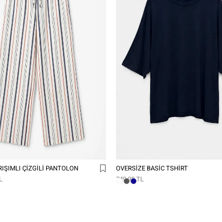
IŞIMLI ÇIZGILI PANTOLON
OVERSIZE BASIC TSHIRT
L
749,99 TL