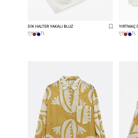
DIK HALTER YAKALI BLUZ
YIRTMAÇ D
899,99 TL
999,99 TL