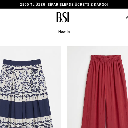
2500 TL ÜZERİ SİPARİŞLERDE ÜCRETSİZ KARGO!
ÜYE OL, 150 TL İNDİRİM KODU KAZAN!
New In