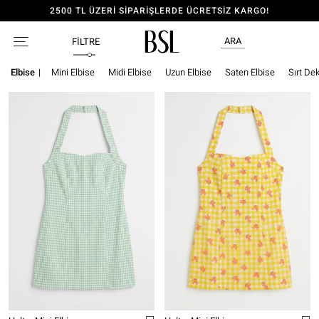
2500 TL ÜZERİ SİPARİŞLERDE ÜCRETSİZ KARGO!
ARA
FILTRE
Elbise
|
Mini Elbise
Midi Elbise
Uzun Elbise
Saten Elbise
Sırt Dek