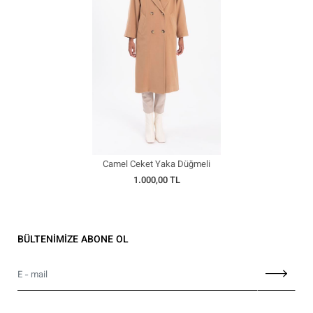
Camel Ceket Yaka Düğmeli
Uzun Kaban
1.000,00 TL
BÜLTENİMİZE ABONE OL