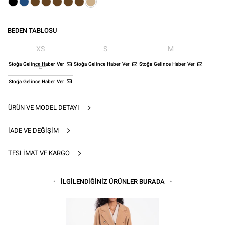
BEDEN TABLOSU
XS
S
M
Stoğa Gelince Haber Ver
Stoğa Gelince Haber Ver
Stoğa Gelince Haber Ver
L
Stoğa Gelince Haber Ver
ÜRÜN VE MODEL DETAYI
İADE VE DEĞIŞIM
TESLIMAT VE KARGO
İLGİLENDİĞİNİZ ÜRÜNLER BURADA