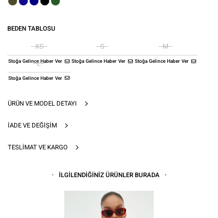
BEDEN TABLOSU
XS
S
M
Stoğa Gelince Haber Ver
Stoğa Gelince Haber Ver
Stoğa Gelince Haber Ver
L
Stoğa Gelince Haber Ver
ÜRÜN VE MODEL DETAYI
İADE VE DEĞIŞIM
TESLIMAT VE KARGO
İLGİLENDİĞİNİZ ÜRÜNLER BURADA