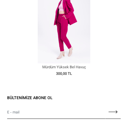
Mürdüm Yüksek Bel Havuç
Pantolon
300,00 TL
BÜLTENİMİZE ABONE OL