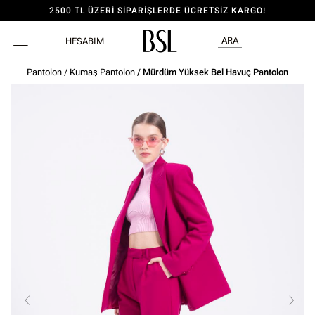
2500 TL ÜZERİ SİPARİŞLERDE ÜCRETSİZ KARGO!
ARA
HESABIM
Pantolon
/
Kumaş Pantolon
/ Mürdüm Yüksek Bel Havuç Pantolon