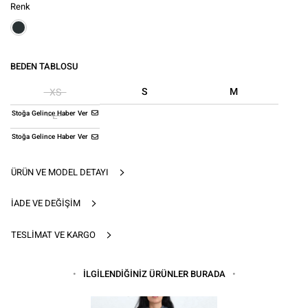
Renk
BEDEN TABLOSU
S
M
XS
Stoğa Gelince Haber Ver
L
Stoğa Gelince Haber Ver
ÜRÜN VE MODEL DETAYI
İADE VE DEĞIŞIM
TESLIMAT VE KARGO
İLGİLENDİĞİNİZ ÜRÜNLER BURADA