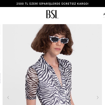
2500 TL ÜZERİ SİPARİŞLERDE ÜCRETSİZ KARGO!
ÜYE OL, 150 TL İNDİRİM KODU KAZAN!