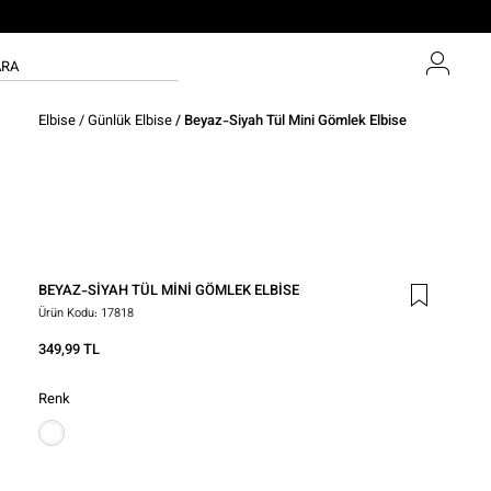
Elbise
/
Günlük Elbise
/ Beyaz-Siyah Tül Mini Gömlek Elbise
BEYAZ-SIYAH TÜL MINI GÖMLEK ELBISE
Ürün Kodu:
17818
349,99 TL
Renk