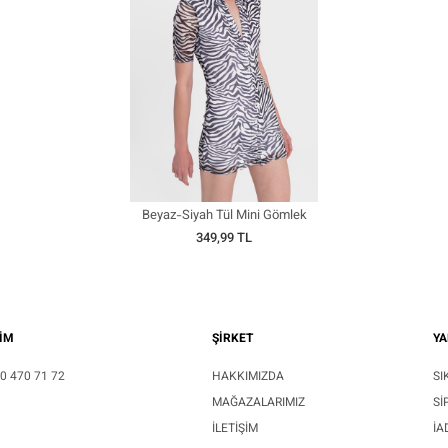
Beyaz-Siyah Tül Mini Gömlek
Elbise
349,99 TL
ŞİM
ŞİRKET
YA
0 470 71 72
HAKKIMIZDA
SI
MAĞAZALARIMIZ
SI
İLETIŞIM
İA