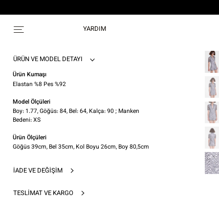
YARDIM
ÜRÜN VE MODEL DETAYI
Ürün Kumaşı
Elastan %8 Pes %92
Model Ölçüleri
Boy: 1.77, Göğüs: 84, Bel: 64, Kalça: 90 ; Manken
Bedeni: XS
Ürün Ölçüleri
Göğüs 39cm, Bel 35cm, Kol Boyu 26cm, Boy 80,5cm
İADE VE DEĞIŞIM
TESLIMAT VE KARGO