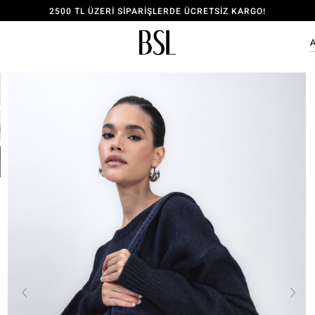
2500 TL ÜZERİ SİPARİŞLERDE ÜCRETSİZ KARGO!
ÜYE OL, 150 TL İNDİRİM KODU KAZAN!