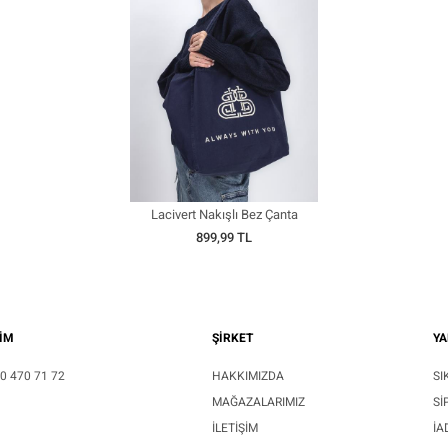
Lacivert Nakışlı Bez Çanta
899,99 TL
ŞİM
ŞİRKET
YA
0 470 71 72
HAKKIMIZDA
SI
MAĞAZALARIMIZ
SI
İLETIŞIM
İA