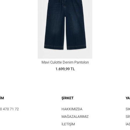
Mavi Culotte Denim Pantolon
1.699,99 TL
ŞİM
ŞİRKET
YA
0 470 71 72
HAKKIMIZDA
SI
MAĞAZALARIMIZ
SI
İLETIŞIM
İA