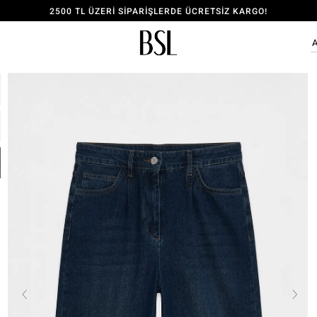
2500 TL ÜZERİ SİPARİŞLERDE ÜCRETSİZ KARGO!
ÜYE OL, 150 TL İNDİRİM KODU KAZAN!