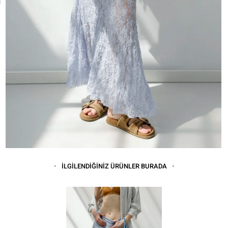
İLGİLENDİĞİNİZ ÜRÜNLER BURADA