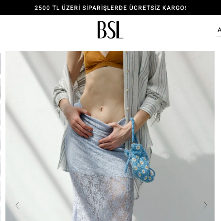
2500 TL ÜZERİ SİPARİŞLERDE ÜCRETSİZ KARGO!
ÜYE OL, 150 TL İNDİRİM KODU KAZAN!