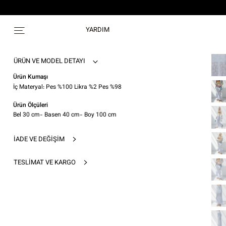
YARDIM
ÜRÜN VE MODEL DETAYI
Ürün Kumaşı
İç Materyal: Pes %100 Likra %2 Pes %98
Ürün Ölçüleri
Bel 30 cm- Basen 40 cm- Boy 100 cm
İADE VE DEĞIŞIM
TESLIMAT VE KARGO