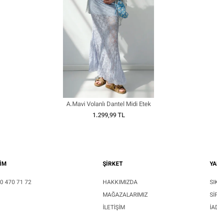
A.mavi Volanlı Dantel Midi Etek
1.299,99 TL
ŞİM
ŞİRKET
YA
0 470 71 72
HAKKIMIZDA
SI
MAĞAZALARIMIZ
SI
İLETIŞIM
İA