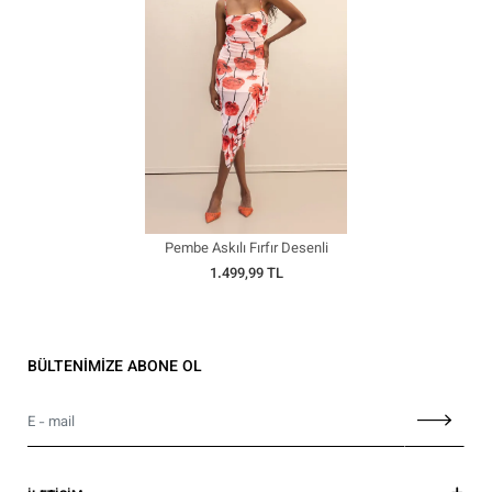
Pembe Askılı Fırfır Desenli
Midi Elbise
1.499,99 TL
BÜLTENİMİZE ABONE OL