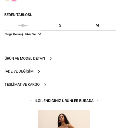
BEDEN TABLOSU
S
M
XS
Stoğa Gelince Haber Ver
L
ÜRÜN VE MODEL DETAYI
İADE VE DEĞIŞIM
TESLIMAT VE KARGO
İLGİLENDİĞİNİZ ÜRÜNLER BURADA