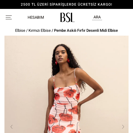
2500 TL ÜZERİ SİPARİŞLERDE ÜCRETSİZ KARGO!
ARA
HESABIM
Elbise
/
Kırmızı Elbise
/ Pembe Askılı Fırfır Desenli Midi Elbise