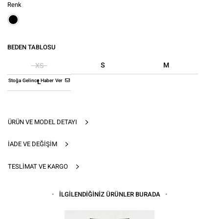
Renk
BEDEN TABLOSU
S
M
XS
Stoğa Gelince Haber Ver
L
ÜRÜN VE MODEL DETAYI
İADE VE DEĞIŞIM
TESLIMAT VE KARGO
İLGİLENDİĞİNİZ ÜRÜNLER BURADA