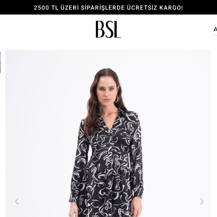
2500 TL ÜZERİ SİPARİŞLERDE ÜCRETSİZ KARGO!
ÜYE OL, 150 TL İNDİRİM KODU KAZAN!