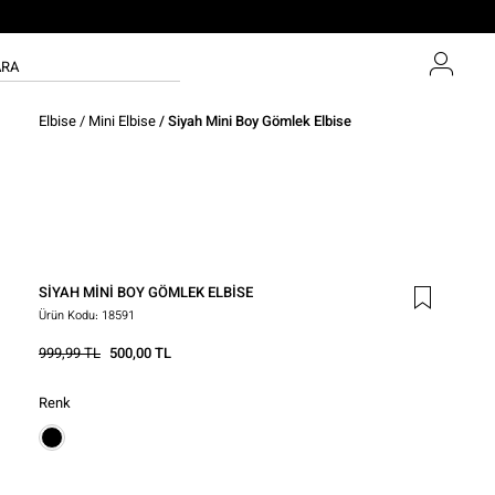
Elbise
/
Mini Elbise
/ Siyah Mini Boy Gömlek Elbise
SIYAH MINI BOY GÖMLEK ELBISE
Ürün Kodu:
18591
999,99 TL
500,00 TL
Renk