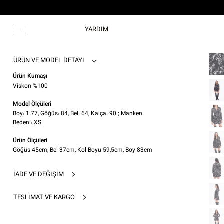
YARDIM
ÜRÜN VE MODEL DETAYI
Ürün Kumaşı
Viskon %100
Model Ölçüleri
Boy: 1.77, Göğüs: 84, Bel: 64, Kalça: 90 ; Manken
Bedeni: XS
Ürün Ölçüleri
Göğüs 45cm, Bel 37cm, Kol Boyu 59,5cm, Boy 83cm
İADE VE DEĞIŞIM
TESLIMAT VE KARGO