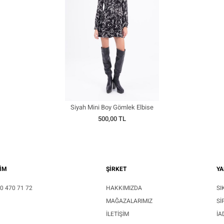
Siyah Mini Boy Gömlek Elbise
500,00 TL
ŞİM
ŞİRKET
YA
0 470 71 72
HAKKIMIZDA
SI
MAĞAZALARIMIZ
SI
İLETIŞIM
İA