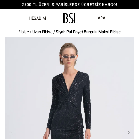
2500 TL ÜZERİ SİPARİŞLERDE ÜCRETSİZ KARGO!
ARA
HESABIM
Elbise
/
Uzun Elbise
/ Siyah Pul Payet Burgulu Maksi Elbise