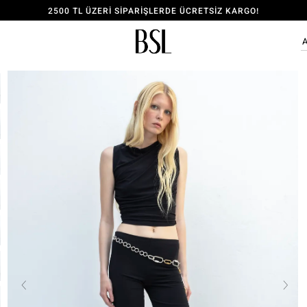
2500 TL ÜZERİ SİPARİŞLERDE ÜCRETSİZ KARGO!
ÜYE OL, 150 TL İNDİRİM KODU KAZAN!