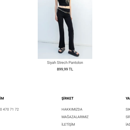
Siyah Strech Pantolon
899,99 TL
ŞİM
ŞİRKET
YA
0 470 71 72
HAKKIMIZDA
SI
MAĞAZALARIMIZ
SI
İLETIŞIM
İA