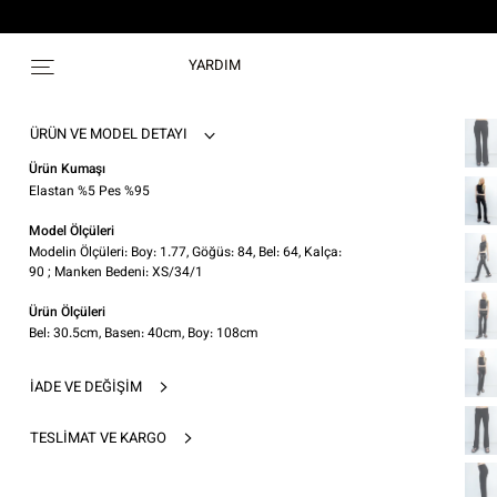
YARDIM
ÜRÜN VE MODEL DETAYI
Ürün Kumaşı
Elastan %5 Pes %95
Model Ölçüleri
Modelin Ölçüleri: Boy: 1.77, Göğüs: 84, Bel: 64, Kalça:
90 ; Manken Bedeni: XS/34/1
Ürün Ölçüleri
Bel: 30.5cm, Basen: 40cm, Boy: 108cm
İADE VE DEĞIŞIM
TESLIMAT VE KARGO