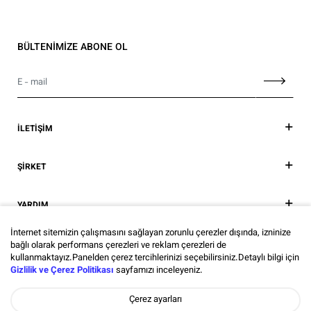
BÜLTENİMİZE ABONE OL
İLETİŞİM
ŞİRKET
YARDIM
İnternet sitemizin çalışmasını sağlayan zorunlu çerezler dışında, izninize
SOSYAL MEDYA
bağlı olarak performans çerezleri ve reklam çerezleri de
kullanmaktayız.Panelden çerez tercihlerinizi seçebilirsiniz.Detaylı bilgi için
Gizlilik ve Çerez Politikası
sayfamızı inceleyeniz.
TÜRKİYE / TURKEY
Çerez ayarları