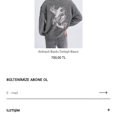
Antrasit Baskı Detaylı Basıc
Sweatshirt
700,00 TL
BÜLTENİMİZE ABONE OL
İLETİŞİM