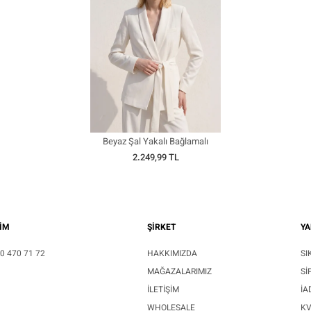
Beyaz Şal Yakalı Bağlamalı
Blazer Ceket
2.249,99 TL
ŞİM
ŞİRKET
YA
0 470 71 72
HAKKIMIZDA
SI
MAĞAZALARIMIZ
SI
İLETIŞIM
İA
WHOLESALE
K