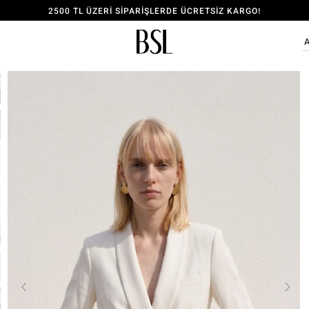
2500 TL ÜZERİ SİPARİŞLERDE ÜCRETSİZ KARGO!
ÜYE OL, 150 TL İNDİRİM KODU KAZAN!