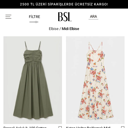
LERDE ÜCRETSİZ KARGO!
ÜYE OL, 150 TL İND
ARA
FILTRE
Elbise
/
Midi Elbise