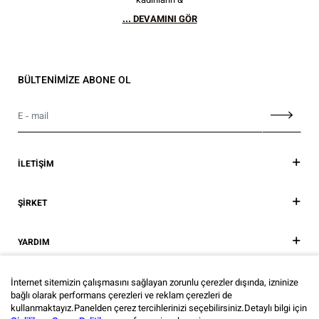
kadınların &
... DEVAMINI GÖR
BÜLTENİMİZE ABONE OL
İLETİŞİM
ŞİRKET
YARDIM
SOSYAL MEDYA
İnternet sitemizin çalışmasını sağlayan zorunlu çerezler dışında, izninize
bağlı olarak performans çerezleri ve reklam çerezleri de
kullanmaktayız.Panelden çerez tercihlerinizi seçebilirsiniz.Detaylı bilgi için