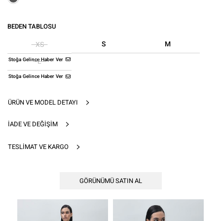
BEDEN TABLOSU
S
M
XS
Stoğa Gelince Haber Ver
L
Stoğa Gelince Haber Ver
ÜRÜN VE MODEL DETAYI
İADE VE DEĞIŞIM
TESLIMAT VE KARGO
GÖRÜNÜMÜ SATIN AL